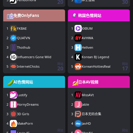
20
30
免费OnlyFans
韩国色情网站
1
FKBAE
1
XXBUM
2
QUATVN
2
AVHWA
3
Thothub
3
Hellven
4
Influencers Gone Wild
4
Korean BJ Legend
网站
网站
5
InternetChicks
5
KoreanHottiesReal
20
17
AI色情网站
日本AV视频
1
Lustify
1
MissAVt
2
HornyDreams
2
Jable
3
3D Girls
3
日本无码合集
4
MakePorn
4
JavHD
网站
网站
5
Lovix AI
5
MissAV