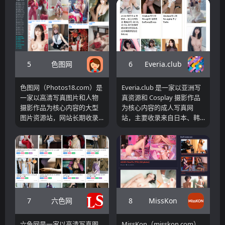
及欧美地区的人气模特、主
分为多个主题库，包括人物
直观看到各类视觉内容入口
播、网红博主等公开图片资
库、玩法库、服装库以及角
和热点板块，让访问者快速
源。平台以高清图集形式展
色库等模块，旨在为用户提
开始浏览心仪的照片汇总。
示内容，通过整理不同账号
供多样化的视觉图片资源。
的照片合集，为用户提供集
每个模块均按照主题进一步
中浏览和收藏参考的渠道。
细分子分类，例如人物库下
有网红、白桃少女、麻酥
5
6
色图网
Everia.club
酥、私人玩物等多个标签；
玩法库涵盖自慰、露脸、假
色图网（Photos18.com）是
Everia.club 是一家以亚洲写
玩具、偷欢、36D、足交、后
一家以高清写真图片和人物
真资源和 Cosplay 摄影作品
入、大尺度等多种主题；服
摄影作品为核心内容的大型
为核心内容的成人写真网
装库则按照穿着风格整理，
图片资源站，网站长期收录
站，主要收录来自日本、韩
如白丝、JK制服、黑丝、
大量写真套图、模特摄影以
国、中国以及泰国等地区的
Lolita、校服、情趣装等。
及各类高清图片资源。从公
人气模特写真和角色扮演摄
开数据来看，平台拥有较高
影作品。网站采用简洁直观
的收录规模和稳定的访问流
的图库展示模式，用户进入
量，在写真图片领域具有一
首页后即可浏览最新更新的
定知名度。网站内容主要围
图集内容，同时通过顶部导
绕成人写真、人物摄影以及
航快速切换不同国家和分类
高清图片展示展开，用户可
专区。
7
8
六色网
MissKon
以通过不同主题、模特名称
或图片分类浏览感兴趣的图
六色网是一家以高清写真图
MissKon（misskon.com）