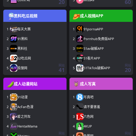
20
60
黑料吃瓜视频
成人视频APP
1
每天大赛
1
91pornaAPP
2
91黑料
2
Pornhub免费版APP
3
黑料社
3
51av破解APP
4
52吃瓜网
4
51看片APP
网站
网站
5
极搜网
5
51TikTok破解APP
41
20
成人动漫网站
成人写真
1
91动漫
1
写真吧
2
AcFan色漫
2
请不要害羞
3
爱之列车
3
六色网
4
HentaiMama
4
4KUP
网站
网站
5
XAnimu
5
色图网