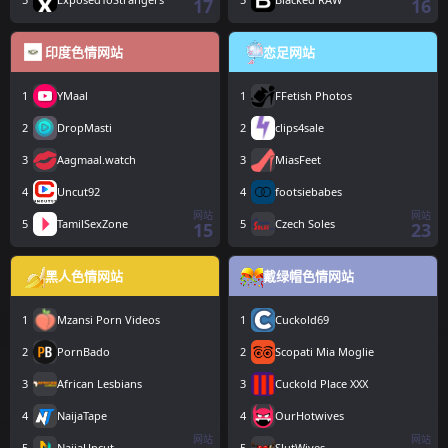
17
16
印度色情网站
恋足网站
1
YMaal
1
FFetish Photos
2
DropMasti
2
clips4sale
3
Aagmaal.watch
3
MiasFeet
4
Uncut92
4
footsiebabes
网站
网站
5
TamilSexZone
5
Czech Soles
15
23
黑人色情网站
戴绿帽色情网站
1
Mzansi Porn Videos
1
Cuckold69
2
PornBado
2
Scopati Mia Moglie
3
African Lesbians
3
Cuckold Place XXX
4
NaijaTape
4
OurHotwives
网站
网站
5
NaijaUncut
5
SlutWives