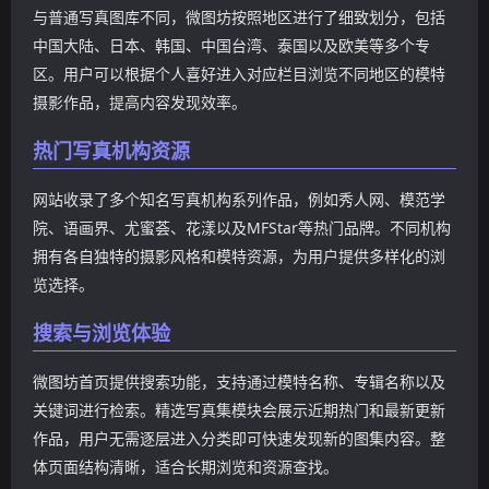
真，还涉及Cosplay、网红写
与普通写真图库不同，微图坊按照地区进行了细致划分，包括
真、主题摄影以及部分视频
中国大陆、日本、韩国、中国台湾、泰国以及欧美等多个专
资源，形成较为完整的写真
区。用户可以根据个人喜好进入对应栏目浏览不同地区的模特
资源库。
摄影作品，提高内容发现效率。
热门写真机构资源
网站收录了多个知名写真机构系列作品，例如秀人网、模范学
院、语画界、尤蜜荟、花漾以及MFStar等热门品牌。不同机构
拥有各自独特的摄影风格和模特资源，为用户提供多样化的浏
览选择。
搜索与浏览体验
微图坊首页提供搜索功能，支持通过模特名称、专辑名称以及
关键词进行检索。精选写真集模块会展示近期热门和最新更新
作品，用户无需逐层进入分类即可快速发现新的图集内容。整
体页面结构清晰，适合长期浏览和资源查找。