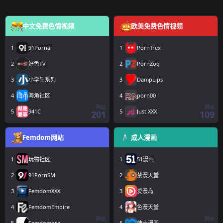
中文免费色情视频
欧美免费色情视频
1
91Porna
1
PornTrex
2
好色TV
2
PornZog
3
小学生系列
3
DampLips
4
海角社区
4
porn00
网站
网站
5
941C
5
Just XXX
201
109
Femdom网站
成人漫画
1
玩物社区
1
51漫画
2
91PornSM
2
禁漫天堂
3
FemdomXXX
3
爱漫岛
4
FemdomEmpire
4
色漫天堂
网站
网站
5
Femdomora
5
绅士漫画