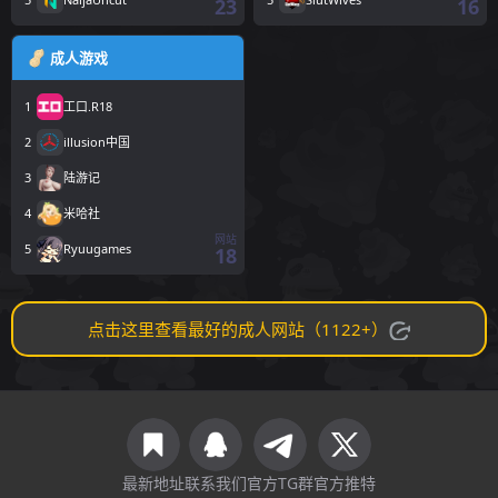
23
16
成人游戏
1
工口.R18
2
illusion中国
3
陆游记
4
米哈社
网站
5
Ryuugames
18
点击这里查看最好的成人网站（1122+）
最新地址
联系我们
官方TG群
官方推特