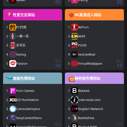
45
20
性爱交友网站
4K高清成人网站
1
PC约炮
1
4kPorn
2
一楼一凤
2
4K69
3
买可乐
3
POVR
4
Sexlog
4
SexLikeReal
网站
网站
5
Passion
5
VirtualRealJapan
18
14
偷窥色情网站
跨种族色情网站
1
Porn Games
1
Blacked
2
JOI Humiliation
2
Interracial.com
3
CamsodaVoyeur
3
Dogfart Network
4
SexyCandidTeens
4
BaddieHub
网站
网站
5
ExposedToStrangers
5
Blacked RAW