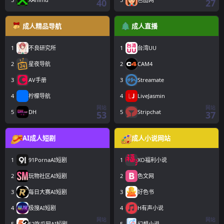
40
27
成人精品导航
成人直播
1
不良研究所
1
台湾UU
2
星夜导航
2
CAM4
3
AV手册
3
Streamate
4
柠檬导航
4
LiveJasmin
网站
网站
5
DH
5
Stripchat
53
37
AI成人短剧
成人小说网站
1
91PornaAI短剧
1
XO福利小说
2
玩物社区AI短剧
2
色文网
3
每日大赛AI短剧
3
好色书
4
极搜AI短剧
4
H有声小说
网站
网站
5
52吃瓜网AI短剧
5
幻想小说