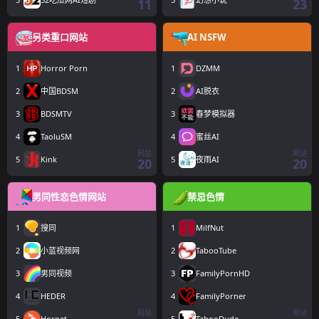
11
23
另类重口网站
AI NSFW
1
Horror Porn
1
DZMM
2
中国BDSM
2
AI脱衣
3
BDSMTV
3
春梦模拟器
4
TaoluSM
4
蜜丝AI
网站
网站
5
Kink
5
夜雨AI
20
20
男同性恋色情网站
禁忌色情
1
搜同
1
MilfNut
2
小蓝视频网
2
TabooTube
3
男同视频
3
FamilyPornHD
4
HEDER
4
FamilyPorner
网站
网站
5
Hornet
5
TabooDude