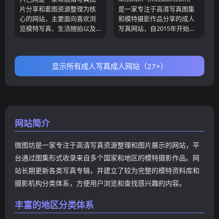
集内容。
片分享和套图资源整理为核
是一家专注于高清写真图集
心的网站，主要面向喜欢浏
和模特摄影作品分享的成人
览模特写真、生活随拍以及
写真网站，自2015年开始运
各类摄影作品的用户。从网
营，长期收录来自中国、日
站内容结构来看，平台收录
本、韩国以及东南亚地区的
了大量写真图集资源，包括
高质量写真资源。根据网站
显示所有成人写真成人网站（27+）
ROSI写真系列、日常随拍系
公开介绍，平台主要以免费
列以及各种风格的成人写真
分享图片和视频内容为核
摄影作品。每篇内容通常以
心，内容来源于互联网公开
独立图集形式展示，用户进
资源整理，并持续更新各类
入文章后可以通过幻灯片模
热门写真系列。 从网站内容
式浏览完整图片内容，同时
结构来看，MissKon拥有较
网站简介
支持PC端键盘切换和移动端
为丰富的写真分类体系，覆
滑动浏览，为用户提供更加
盖XIUREN、FEILIN、
微图坊是一家专注于高清写真资源整理和图片展示的网站，平
流畅的阅读体验。
MyGirl、YouMi、
HuaYang、XiaoYu等国内知
台通过图集形式收录来自多个国家和地区的模特摄影作品。网
名写真品牌，同时还收录
站长期更新各类写真专辑，并建立了较为完整的模特资料库和
DJAWA、Espacia、Pure
摄影机构分类体系，方便用户浏览和查找感兴趣的内容。
Media、Bluecake等韩国热
门写真机构作品，以及JVID
丰富的地区分类体系
等台湾地区知名写真内容。
网站不仅包含传统模特写