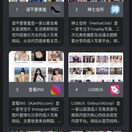
1
2
请不要害羞
绅士会所
请不要害羞是一家以聚合美
绅士会所（HentaiClub）是
女高清图片、生活美照和视
一家专注于Cosplay写真、二
觉内容展示为主的成人写真
次元角色摄影及动漫主题图
网站，从访问页面来看主页
集分享的成人写真平台。网
展示了多个标签式图像内容
站汇聚大量Coser作品、动漫
入口，以“贵在真实”“美腿”
角色还原摄影、游戏角色写
“好身材”“欧美”等关键词聚集
真以及各类高清图集资源，
各类图片资源，用户进入网
并按照不同年龄分区、标签
站可以通过不同主题标签快
和主题进行分类整理。用户
速浏览不同风格的照片资
可以通过分类导航快速浏览
源。由于站点主要通过聚合
最新更新的图集内容，也可
形式展示静态图片，并且没
通过搜索功能查找特定角
3
4
爱看INS
LOIBUS
有明显的复杂交互或视频播
色、摄影师或模特作品。
放模块，因此更适合作为欣
爱看INS（iKanINS.com）是
LOIBUS（loibus100.top）是
赏图像内容或寻找高清美图
一家专注于 Instagram 网红
一家以高清成人写真资源与
合集的入口，而不是大型视
图片整理与分享的成人写真
图库内容为核心的综合视觉
频播放平台。同时该网站自
网站，主要收录来自韩国、
内容平台。网站从首页结构
建域名较早存在，自身页面
日本、中国台湾、东南亚以
和分类布局来看，将内容细
结构简单清晰，进入后即可