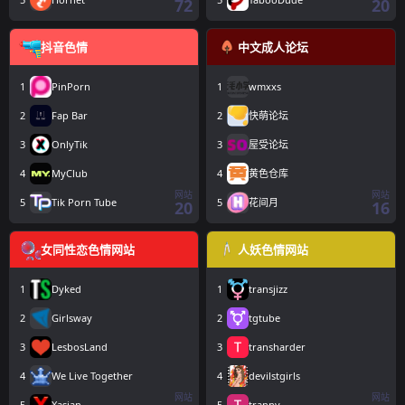
72
20
抖音色情
中文成人论坛
1
PinPorn
1
wmxxs
2
Fap Bar
2
快萌论坛
3
OnlyTik
3
屋受论坛
4
MyClub
4
黄色仓库
网站
网站
5
Tik Porn Tube
5
花间月
20
16
女同性恋色情网站
人妖色情网站
1
Dyked
1
transjizz
2
Girlsway
2
tgtube
3
LesbosLand
3
transharder
4
We Live Together
4
devilstgirls
网站
网站
5
Xasian
5
tranny