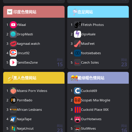
印度色情网站
恋足网站
1
YMaal
1
FFetish Photos
2
DropMasti
2
clips4sale
3
Aagmaal.watch
3
MiasFeet
4
Uncut92
4
footsiebabes
网站
网站
5
TamilSexZone
5
Czech Soles
15
23
黑人色情网站
戴绿帽色情网站
1
Mzansi Porn Videos
1
Cuckold69
2
PornBado
2
Scopati Mia Moglie
3
African Lesbians
3
Cuckold Place XXX
4
NaijaTape
4
OurHotwives
网站
网站
5
NaijaUncut
5
SlutWives
23
16