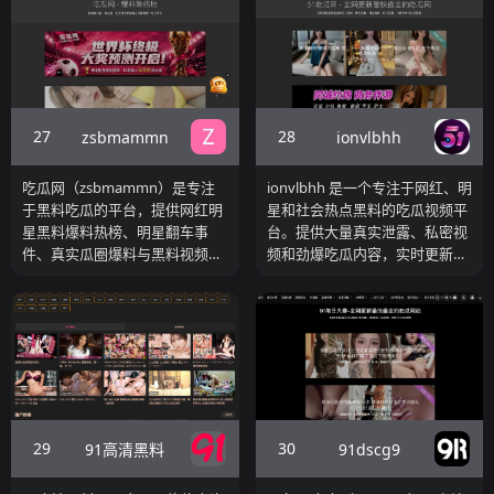
27
28
zsbmammn
ionvlbhh
吃瓜网（zsbmammn）是专注
ionvlbhh 是一个专注于网红、明
于黑料吃瓜的平台，提供网红明
星和社会热点黑料的吃瓜视频平
星黑料爆料热榜、明星翻车事
台。提供大量真实泄露、私密视
件、真实瓜圈爆料与黑料视频，
频和劲爆吃瓜内容，实时更新，
是每日实时吃瓜的第一平台。
是吃瓜群众追热点、看猛料的优
质资源站。
29
30
91高清黑料
91dscg9