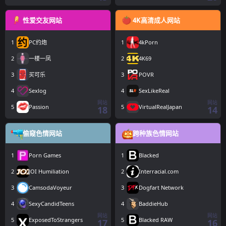
性爱交友网站
4K高清成人网站
1
PC约炮
1
4kPorn
2
一楼一凤
2
4K69
3
买可乐
3
POVR
4
Sexlog
4
SexLikeReal
网站
网站
5
Passion
5
VirtualRealJapan
18
14
偷窥色情网站
跨种族色情网站
1
Porn Games
1
Blacked
2
JOI Humiliation
2
Interracial.com
3
CamsodaVoyeur
3
Dogfart Network
4
SexyCandidTeens
4
BaddieHub
网站
网站
5
ExposedToStrangers
5
Blacked RAW
17
16