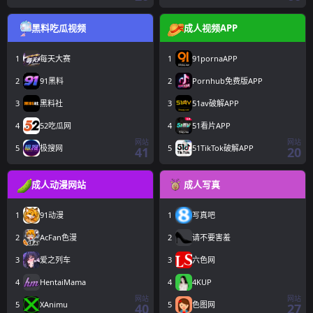
黑料吃瓜视频
成人视频APP
1
每天大赛
1
91pornaAPP
2
91黑料
2
Pornhub免费版APP
3
黑料社
3
51av破解APP
4
52吃瓜网
4
51看片APP
网站
网站
5
极搜网
5
51TikTok破解APP
41
20
成人动漫网站
成人写真
1
91动漫
1
写真吧
2
AcFan色漫
2
请不要害羞
3
爱之列车
3
六色网
4
HentaiMama
4
4KUP
网站
网站
5
XAnimu
5
色图网
40
27