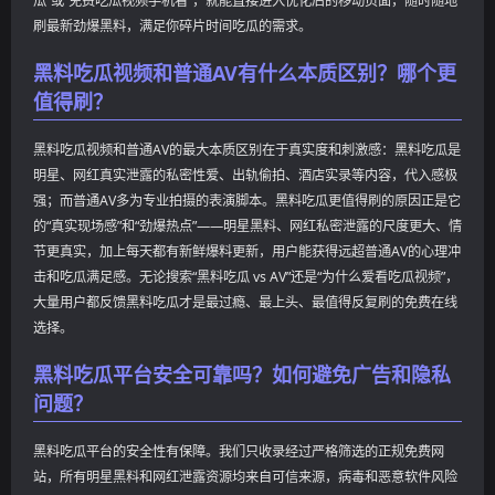
瓜”或“免费吃瓜视频手机看”，就能直接进入优化后的移动页面，随时随地
刷最新劲爆黑料，满足你碎片时间吃瓜的需求。
黑料吃瓜视频和普通AV有什么本质区别？哪个更
值得刷？
黑料吃瓜视频和普通AV的最大本质区别在于真实度和刺激感：黑料吃瓜是
明星、网红真实泄露的私密性爱、出轨偷拍、酒店实录等内容，代入感极
强；而普通AV多为专业拍摄的表演脚本。黑料吃瓜更值得刷的原因正是它
的“真实现场感”和“劲爆热点”——明星黑料、网红私密泄露的尺度更大、情
节更真实，加上每天都有新鲜爆料更新，用户能获得远超普通AV的心理冲
击和吃瓜满足感。无论搜索“黑料吃瓜 vs AV”还是“为什么爱看吃瓜视频”，
大量用户都反馈黑料吃瓜才是最过瘾、最上头、最值得反复刷的免费在线
选择。
黑料吃瓜平台安全可靠吗？如何避免广告和隐私
问题？
黑料吃瓜平台的安全性有保障。我们只收录经过严格筛选的正规免费网
站，所有明星黑料和网红泄露资源均来自可信来源，病毒和恶意软件风险