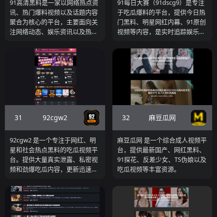
91高清黑料是一家以网络热点资
91每日大赛（91dscg9）是专注
讯、热门爆料视频以及话题内容
于吃瓜爆料的平台，提供今日热
聚合为核心的平台，主要面向关
门黑料、明星网红内幕、91原创
注网络动态、娱乐资讯以及热门
视频等内容，是实时追踪娱乐圈
事件内容的用户群体。网站通过
和网红圈爆料的资讯平台。
整合不同来源的话题内容、视频
资源以及热点资讯，帮助用户快
速了解当前网络中关注度较高的
事件和讨论方向。相比传统新闻
资讯网站，91高清黑料更加侧重
于网络传播热点和话题事件整
理，通过聚合展示方式提升用户
31
32
92cgw2
麻豆瓜网
获取热门信息的效率。
92cgw2 是一个专注于网红、明
麻豆瓜网 是一个综合成人视频平
星和社会热点黑料的吃瓜视频平
台，提供最新国产、网红黑料、
台。提供大量真实泄露、私密视
91探花、反差少女、TS伪娘以及
频和劲爆吃瓜内容，更新迅速，
吃瓜视频等丰富资源。
是吃瓜群众追热点、看猛料的优
质资源站。