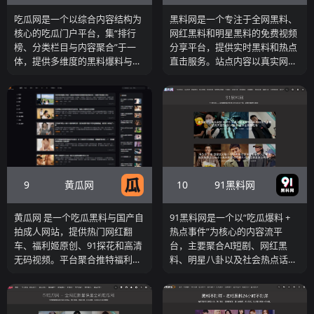
吃瓜网是一个以综合内容结构为
黑料网是一个专注于全网黑料、
核心的吃瓜门户平台，集“排行
网红黑料和明星黑料的免费视频
榜、分类栏目与内容聚合”于一
分享平台，提供实时黑料和热点
体，提供多维度的黑料爆料与热
直击服务。站点内容以真实网
点事件浏览体验。平台通过“今
红、明星、普通人隐私泄露和爆
日吃瓜”“吃瓜排行榜”“热搜吃瓜”
料为主，用户可以轻松观看各类
“必看大瓜”等栏目，将不同类型
刺激的黑料视频，包括性侵指
的内容进行系统化整理，使用户
控、集体嫖娼、孕妇出轨等最新
既可以快速查看当前最热门事
真实爆料。
件，也可以按类别或专题深入浏
览相关内容。
9
10
黄瓜网
91黑料网
黄瓜网 是一个吃瓜黑料与国产自
91黑料网是一个以“吃瓜爆料 +
拍成人网站，提供热门网红翻
热点事件”为核心的内容流平
车、福利姬原创、91探花和高清
台，主要聚合AI短剧、网红黑
无码视频。平台聚合推特福利与
料、明星八卦以及社会热点话
国产传媒资源，更新迅速，是老
题。
司机爱好者追逐最新爆料和福利
的首选站点。