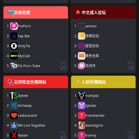
抖音色情
中文成人论坛
1
PinPorn
1
wmxxs
2
Fap Bar
2
快萌论坛
3
OnlyTik
3
屋受论坛
4
MyClub
4
黄色仓库
网站
网站
5
Tik Porn Tube
5
花间月
20
16
女同性恋色情网站
人妖色情网站
1
Dyked
1
transjizz
2
Girlsway
2
tgtube
3
LesbosLand
3
transharder
4
We Live Together
4
devilstgirls
网站
网站
5
Xasian
5
tranny
45
20