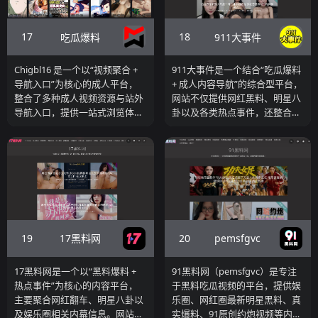
使用户可以按事件、人物或主题
进行深入浏览。网站内容以图文
17
18
吃瓜爆料
911大事件
为主，同时结合事件合集与时间
线形式，适合用户进行持续阅读
与信息梳理。从整体定位来看，
Chigbl16 是一个以“视频聚合 +
911大事件是一个结合“吃瓜爆料
吃瓜百科属于典型的“内容型吃
导航入口”为核心的成人平台，
+ 成人内容导航”的综合型平台，
瓜网站”，更偏向资讯阅读与深
整合了多种成人视频资源与站外
网站不仅提供网红黑料、明星八
度浏览，而不是单纯刷最新爆
导航入口，提供一站式浏览体
卦以及各类热点事件，还整合了
料。如果你希望获取相对系统化
验。平台通过“中文传媒”“欧美视
成人视频资源与导航入口。平台
的黑料信息与事件整理内容，这
频”“韩国视频”“动漫次元”“吃瓜资
栏目包括“今日吃瓜”“网红黑料”
类网站更具参考价值。
讯”等分类，将不同类型的内容
“热点排行”“强奸曝光”“自拍偷拍”
进行集中展示，同时结合热门排
“日本AV”“成人影片”等多个分类
行榜与推荐模块，帮助用户快速
模块，将爆料内容与成人视频资
找到当前热度较高的视频资源。
源进行混合展示。从整体结构来
除了站内视频浏览外，该网站还
看，该网站属于“吃瓜内容流 +
提供多个外部导航入口，例如AV
成人资源导航”双模式平台，一
19
20
17黑料网
pemsfgvc
导航、资源入口与合集跳转，使
方面通过热点爆料吸引流量，另
用户可以进一步扩展浏览范围。
一方面通过成人视频与相关导航
从整体结构来看，Chigbl16 属于
入口进行内容扩展。页面以大图
17黑料网是一个以“黑料爆料 +
91黑料网（pemsfgvc）是专注
典型的“导航聚合型 porn tube
封面+标题形式呈现，强调点击
热点事件”为核心的内容平台，
于黑料吃瓜视频的平台，提供娱
平台”，不仅提供免费成人视频
率与视觉吸引力，同时通过标签
主要聚合网红翻车、明星八卦以
乐圈、网红圈最新明星黑料、真
与高清视频在线观看，同时承担
与分类提升内容查找效率。如果
及娱乐圈相关内幕信息。网站通
实爆料、91原创约炮视频等内