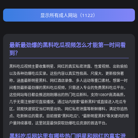
用户群体。平台通过整合网络热
搜内容、视频资讯以及热门讨论
显示所有成人网站（1122）
事件，为用户提供更加集中化的
信息浏览体验。从网站定位来
看，其核心方向并非传统影视资
源站，而是围绕热点事件和热门
话题进行内容整理与展示，帮助
最新最劲爆的黑料吃瓜视频怎么才能第一时间看
用户快速了解当前网络关注度较
到？
高的话题内容。
黑料吃瓜视频主要收集明星、网红的真实私密泄露、性爱视频、出轨偷拍
以及各种劲爆吃瓜实录。这些内容以真实性极高、尺度大、更新极快著
称，涵盖最新明星黑料、网红酒店录像、多人运动等重口素材。想第一时
间看到最新最劲爆的黑料吃瓜视频，只需进入专业的免费黑料吃瓜平台，
这些网站每日都会推送刚刚爆出的热门吃瓜新料，支持1080P高清画质，
几乎无需注册即可直接播放。通过站内搜索“最新黑料”或直接进入吃瓜专
区，就能快速锁定当红明星出轨、网红私密泄露等新鲜爆料，满足你追热
点、吃新鲜瓜的需求。目前搜索“黑料吃瓜”、“最新明星黑料”等关键词的用
户量持续暴增，这里就是最快获取劲爆吃瓜资源的首选平台。
黑料吃瓜网站里有哪些热门明星和网红的真实泄