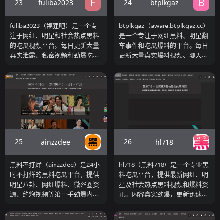
23
24
fuliba2023
btplkgaz
fuliba2023（福狸吧）是一个专
btplkgaz（aware.btplkgaz.cc）
注于网红、明星和社会热点黑料
是一个专注于网红黑料、明星翻
的吃瓜视频平台。每日更新大量
车事件和吃瓜爆料的平台。每日
真实泄露、私密视频和劲爆吃瓜
更新大量真实爆料视频、聊天记
内容，是吃瓜群众追热点、看猛
录、泄露内容，是广大瓜友实时
料的优质资源站。
吃瓜、观看黑料视频的聚集地。
25
26
ainzzdee
hl718
黑料不打烊（ainzzdee）是24小
hl718（黑料718）是一个专业黑
时不打烊的黑料吃瓜平台，提供
料吃瓜平台，提供最新网红、明
明星八卦、网红爆料、微密圈资
星及社会热点黑料视频和爆料资
源、约炮视频等第一手劲爆内
讯。内容真实劲爆，更新迅速，
容，是深夜吃瓜观察室的优质资
是广大吃瓜群众追热点看猛料的
源站。
优质资源站。