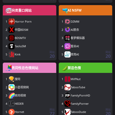
另类重口网站
AI NSFW
1
Horror Porn
1
DZMM
2
中国BDSM
2
AI脱衣
3
BDSMTV
3
春梦模拟器
4
TaoluSM
4
蜜丝AI
网站
网站
5
Kink
5
夜雨AI
20
20
男同性恋色情网站
禁忌色情
1
搜同
1
MilfNut
2
小蓝视频网
2
TabooTube
3
男同视频
3
FamilyPornHD
4
HEDER
4
FamilyPorner
网站
网站
5
Hornet
5
TabooDude
72
20