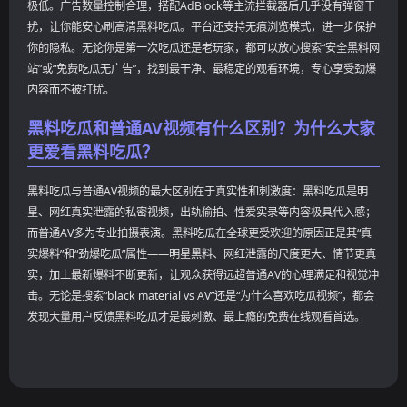
极低。广告数量控制合理，搭配AdBlock等主流拦截器后几乎没有弹窗干
扰，让你能安心刷高清黑料吃瓜。平台还支持无痕浏览模式，进一步保护
你的隐私。无论你是第一次吃瓜还是老玩家，都可以放心搜索“安全黑料网
站”或“免费吃瓜无广告”，找到最干净、最稳定的观看环境，专心享受劲爆
内容而不被打扰。
黑料吃瓜和普通AV视频有什么区别？为什么大家
更爱看黑料吃瓜？
黑料吃瓜与普通AV视频的最大区别在于真实性和刺激度：黑料吃瓜是明
星、网红真实泄露的私密视频，出轨偷拍、性爱实录等内容极具代入感；
而普通AV多为专业拍摄表演。黑料吃瓜在全球更受欢迎的原因正是其“真
实爆料”和“劲爆吃瓜”属性——明星黑料、网红泄露的尺度更大、情节更真
实，加上最新爆料不断更新，让观众获得远超普通AV的心理满足和视觉冲
击。无论是搜索“black material vs AV”还是“为什么喜欢吃瓜视频”，都会
发现大量用户反馈黑料吃瓜才是最刺激、最上瘾的免费在线观看首选。