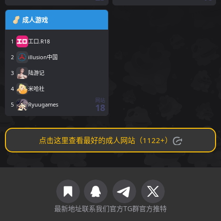
成人游戏
1
工口.R18
2
illusion中国
3
陆游记
4
米哈社
网站
5
Ryuugames
18
点击这里查看最好的成人网站（1122+）
最新地址
联系我们
官方TG群
官方推特