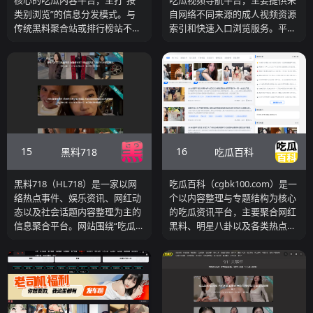
核心的吃瓜内容平台，主打“按
吃瓜视频导航平台，主要提供来
类别浏览”的信息分发模式。与
自网络不同来源的成人视频资源
传统黑料聚合站或排行榜站不
索引和快速入口浏览服务。平台
同，该平台通过明确的栏目划
首页以导航分类为核心，将国内
分，如“热门吃瓜”“娱乐吃瓜”“黑
视频、中文字幕、强奸乱伦、制
料大瓜”等，将不同类型的内容
服诱惑、网络主播、激情动漫等
进行整理与归类，方便用户根据
多个热门领域进行了逻辑划分，
兴趣快速筛选信息。网站整合了
并在导航下方展示热门精选视频
视频、图文以及事件合集内容，
缩略图供浏览。网站重点在于为
并通过侧边导航与推荐模块增强
用户快速定位感兴趣的视频类
浏览路径，使用户能够在多个内
别，分类标签密集覆盖多个成人
15
16
黑料718
吃瓜百科
容方向之间自由切换。从使用体
内容主题，使访问者可以通过点
验来看，小嘴吃瓜网更适合“按
击标签快速进入对应内容页面或
兴趣分类浏览”，而不是单纯刷
外链资源。
黑料718（HL718）是一家以网
吃瓜百科（cgbk100.com）是一
最新或查看排行榜。如果你希望
络热点事件、娱乐资讯、网红动
个以内容整理与专题结构为核心
在特定领域内持续浏览相关吃瓜
态以及社会话题内容整理为主的
的吃瓜资讯平台，主要聚合网红
内容，这类网站属于典型的分类
信息聚合平台。网站围绕“吃瓜
黑料、明星八卦以及各类热点事
驱动型吃瓜平台。
资讯”和热门网络事件展开内容
件，并通过文章与专题形式进行
运营，通过收集整理互联网中具
系统化呈现。与传统以“内容流
有讨论度的话题、人物事件以及
刷新”为主的吃瓜网站不同，该
社交媒体热点，为用户提供集中
平台更强调信息整理与结构化输
浏览和快速获取信息的渠道。
出，通过“专题”“人物”“标签”等模
块，将不同爆料内容进行归档，