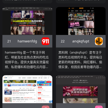
资源分发与入口引导功能。如果
用户既有吃瓜需求，又希望获取
过“今日热瓜”“吃瓜榜单”“明星黑
容，是实时吃瓜爱好者的聚集
你希望在一个页面内同时获取视
成人视频资源或导航入口，这类
料”“网红黑料”“伦理道德”“校园黑
地。
频内容与导航入口，这类网站具
综合站点可以提供一站式浏览体
料”“影视短剧”“吃瓜新闻”等多个
有较高的使用效率。
验。
栏目进行内容划分，将不同类型
的爆料信息进行集中展示。从整
体结构来看，该网站属于典型的
“吃瓜内容流平台”，以高频更新
与热点驱动为核心逻辑，通过持
21
22
hamwenfdg
anqkqfupt
续发布新爆料内容吸引用户反复
访问。页面采用大图封面与标题
结合的方式呈现内容，强调视觉
hamwenfdg 是一个专注于网
黑料网（anqkqfupt）是专注于
冲击与点击率，同时通过标签与
红、明星及社会热点黑料的吃瓜
黑料吃瓜视频的平台，提供每日
分类体系提升内容检索效率。如
视频平台。提供大量真实泄露视
更新的明星黑料、网红爆料、偷
果用户希望第一时间获取娱乐八
频、私密爆料和劲爆吃瓜内容，
情实录、校园反差等劲爆内容，
卦、网红黑料或热点翻车事件，
是广大吃瓜群众追热点、看黑料
是吃瓜群众实时围观热点事件的
该平台可以作为一个持续更新的
的首选资源站。
首选资源站。
信息来源，适合日常刷热点与关
注舆论趋势的用户。