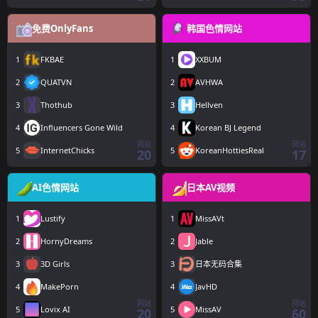
免费OnlyFans
韩国色情网站
1
FKBAE
1
XXBUM
2
QUATVN
2
AVHWA
3
Thothub
3
Hellven
4
Influencers Gone Wild
4
Korean BJ Legend
网站
网站
5
InternetChicks
5
KoreanHottiesReal
20
17
AI色情网站
日本AV视频
1
Lustify
1
MissAVt
2
HornyDreams
2
Jable
3
3D Girls
3
日本无码合集
4
MakePorn
4
JavHD
网站
网站
5
Lovix AI
5
MissAV
20
60