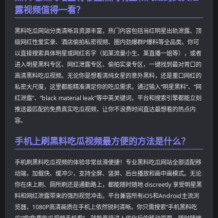
露视频值得一看？
黑料吃瓜网站分类清晰且资源丰富，热门内容包括当红明星出轨泄露、顶
级网红性爱实录、酒店偷拍私密视频、圈内劲爆群P爆料等全品类。你可
以直接搜索具体明星或网红名字（如某流量小生、某直播一姐等），或者
进入明星黑料专区、网红泄露专区、偷拍实录专区，一键找到最对胃口的
高清黑料吃瓜视频。无论你是想看清纯女星的意外黑料，还是重口网红的
私密大尺度，这里都能精准满足你的吃瓜需求。通过输入“明星黑料”、“网
红泄露”、“black material leak”等中英关键词，平台和搜索引擎都能立刻
推送最匹配的免费真实吃瓜视频，让你不浪费时间直达最想看的热点内
容。
手机上刷黑料吃瓜视频最方便的方法是什么？
手机刷黑料吃瓜视频的体验非常丝滑便捷！专业黑料吃瓜网站全部适配移
动端，加载快、缓冲少，支持全屏、竖屏、后台播放和画中画模式。无论
你在床上刷、厕所刷还是通勤路上，都能随时随地 discreetly 享受明星黑
料和网红泄露带来的强烈视觉冲击。平台兼容所有iOS和Android主流浏
览器，1080P高清画质在手机上依然锐利清晰。你只需搜索“手机黑料吃