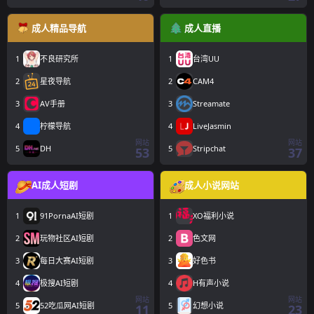
成人精品导航
成人直播
1
不良研究所
1
台湾UU
2
星夜导航
2
CAM4
3
AV手册
3
Streamate
4
柠檬导航
4
LiveJasmin
网站
网站
5
DH
5
Stripchat
53
37
AI成人短剧
成人小说网站
1
91PornaAI短剧
1
XO福利小说
2
玩物社区AI短剧
2
色文网
3
每日大赛AI短剧
3
好色书
4
极搜AI短剧
4
H有声小说
网站
网站
5
52吃瓜网AI短剧
5
幻想小说
11
23