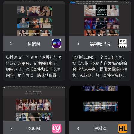
5
6
极搜网
黑料吃瓜网
极搜网 是一个聚合全网爆料与黑
黑料吃瓜网是一个以网红黑料、
料热点的平台，专注网红翻车、
娱乐八卦与吃瓜内容为核心的综
明星八卦、娱乐事件和实时吃瓜
合型信息平台，提供大量爆料视
内容。用户可以一站式获取最新
频、AI短剧、热门事件合集以及
社会大瓜、校园黑料与内幕爆
实时更新的吃瓜内容。
料，是吃瓜爱好者的便捷站点。
7
8
吃瓜网
黑料网