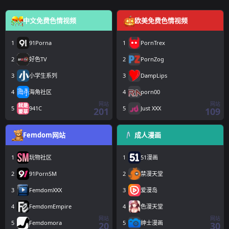
中文免费色情视频
欧美免费色情视频
1
91Porna
1
PornTrex
2
好色TV
2
PornZog
3
小学生系列
3
DampLips
4
海角社区
4
porn00
网站
网站
5
941C
5
Just XXX
201
109
Femdom网站
成人漫画
1
玩物社区
1
51漫画
2
91PornSM
2
禁漫天堂
3
FemdomXXX
3
爱漫岛
4
FemdomEmpire
4
色漫天堂
网站
网站
5
Femdomora
5
绅士漫画
20
30