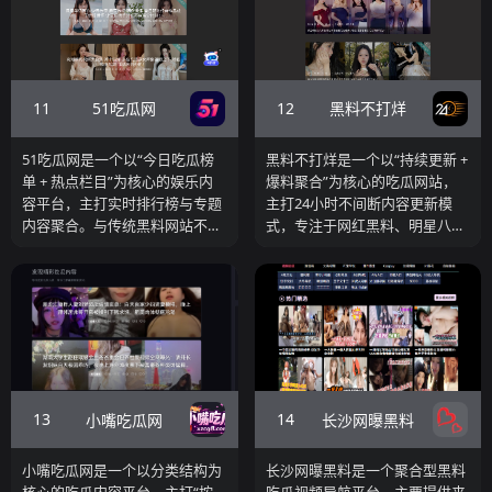
11
12
51吃瓜网
黑料不打烊
51吃瓜网是一个以“今日吃瓜榜
黑料不打烊是一个以“持续更新 +
单 + 热点栏目”为核心的娱乐内
爆料聚合”为核心的吃瓜网站，
容平台，主打实时排行榜与专题
主打24小时不间断内容更新模
内容聚合。与传统黑料网站不
式，专注于网红黑料、明星八
同，该平台更强调栏目化运营，
卦、AI短剧以及各类热点事件的
例如“今日吃瓜”“吃瓜热门”“黑料
整理与传播。
排行榜”"AI短剧"等板块，通过结
构化内容帮助用户快速获取当前
最热的网红事件与娱乐八卦。
13
14
小嘴吃瓜网
长沙网曝黑料
小嘴吃瓜网是一个以分类结构为
长沙网曝黑料是一个聚合型黑料