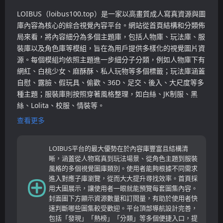
LOIBUS（loibus100.top）是一家以高畫質成人寫真資源與圖
庫內容為核心的綜合視覺內容平台。網站從首頁結構和分類佈
局來看，將內容細分為多個主題庫，包括人物庫、玩法庫、服
裝庫以及角色庫等模組，旨在為用戶提供多樣化的視覺圖片資
源。每個模組均依照主題進一步細分子分類，例如人物庫下有
網紅、白桃少女、麻酥酥、私人玩物等多個標籤；玩法庫涵蓋
自慰、露臉、假玩具、偷歡、36D、足交、後入、大尺度等多
種主題；服裝庫則按照穿著風格整理，如白絲、JK制服、黑
絲、Lolita、校服、情裝等。
查看更多
LOIBUS平台的最大優勢在於內容庫豐富且結構清
晰，涵蓋從人物寫真到玩法場景、從角色主題到服裝
風格的多個視覺圖庫類別。使用者能夠根據不同需求
進入對應子庫瀏覽，從而大大提升尋找效率。首頁採
用大圖展示，讓使用者一眼就能預覽每套圖集內容。
封面圖下方顯示資源數量和訂閱量，有助於使用者快
速判斷哪些圖集較受歡迎。平台頂部導航設計完善，
包括「發現」「熱榜」「分類」等多個便捷入口，提