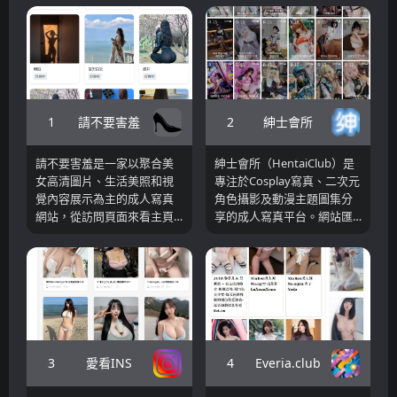
1
2
請不要害羞
紳士會所
請不要害羞是一家以聚合美
紳士會所（HentaiClub）是
女高清圖片、生活美照和視
專注於Cosplay寫真、二次元
覺內容展示為主的成人寫真
角色攝影及動漫主題圖集分
網站，從訪問頁面來看主頁
享的成人寫真平台。網站匯
展示了多個標籤式圖像內容
集大量Coser作品、動漫角色
入口，以“貴在真實”“美腿”
還原攝影、遊戲角色寫真以
“好身材”“歐美”等關鍵字聚集
及各類高清圖集資源，並依
各類圖片資源，用戶進入網
照不同年齡分區、標籤和主
站可以通過不同主題標籤快
題進行分類整理。使用者可
速瀏覽不同風格的照片資
透過分類導航快速瀏覽最新
源。由於網站主要透過聚合
更新的圖集內容，也可透過
形式展示靜態圖片，且沒有
搜尋功能找到特定角色、攝
3
4
愛看INS
Everia.club
明顯的複雜互動或影片播放
影師或模特兒作品。
模組，因此更適合作為欣賞