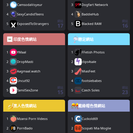
3
CamsodaVoyeur
3
Dogfart Network
4
SexyCandidTeens
4
BaddieHub
網站
網站
5
ExposedToStrangers
5
Blacked RAW
17
16
印度色情網站
戀足網站
1
YMaal
1
FFetish Photos
2
DropMasti
2
clips4sale
3
Aagmaal.watch
3
MiasFeet
4
Uncut92
4
footsiebabes
網站
網站
5
TamilSexZone
5
Czech Soles
15
23
黑人色情網站
戴綠帽色情網站
1
Mzansi Porn Videos
1
Cuckold69
2
PornBado
2
Scopati Mia Moglie