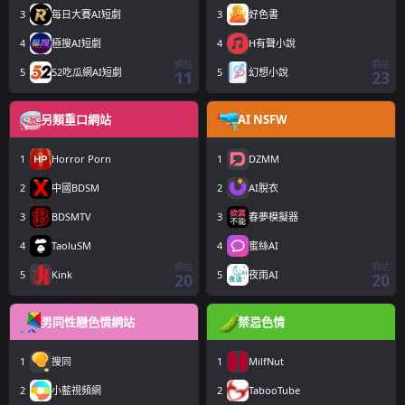
3
每日大賽AI短劇
3
好色書
4
極搜AI短劇
4
H有聲小說
網站
網站
5
52吃瓜網AI短劇
5
幻想小說
11
23
另類重口網站
AI NSFW
1
Horror Porn
1
DZMM
2
中國BDSM
2
AI脫衣
3
BDSMTV
3
春夢模擬器
4
TaoluSM
4
蜜絲AI
網站
網站
5
Kink
5
夜雨AI
20
20
男同性戀色情網站
禁忌色情
1
搜同
1
MilfNut
2
小藍視頻網
2
TabooTube