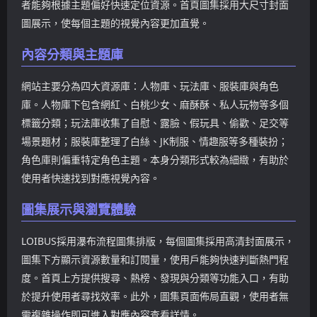
者能夠根據主題偏好快速定位資源。首頁圖集採用大尺寸封面
Korea、China、Cosplay、
圖展示，使每個主題的視覺內容更加直覺。
Thailand 等分類，使用戶更
方便地找到自己感興趣的內
內容分類與主題庫
容類型。
網站主要分為四大資源庫：人物庫、玩法庫、服裝庫與角色
庫。人物庫下包含網紅、白桃少女、麻酥酥、私人玩物等多個
標籤分類；玩法庫收集了自慰、露臉、假玩具、偷歡、足交等
場景題材；服裝庫整理了白絲、JK制服、情趣服等多種裝扮；
角色庫則偏重特定角色主題。本身分類形式較為細緻，有助於
使用者快速找到對應視覺內容。
圖集展示與瀏覽體驗
LOIBUS採用瀑布流程圖集排版，每個圖集採用高清封面展示，
圖集下方顯示資源數量和訂閱量，使用戶能夠快速判斷熱門程
度。首頁上方提供搜尋、熱榜、發現與分類等功能入口，有助
於提升使用者尋找效率。此外，圖集頁面佈局直觀，使用者無
需複雜操作即可進入對應內容查看詳情。