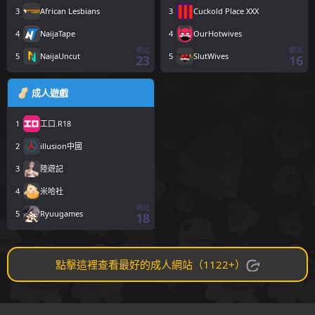
3
African Lesbians
3
Cuckold Place XXX
4
NaijaTape
4
OurHotwives
網站
網站
5
NaijaUncut
5
SlutWives
23
16
成人遊戲
1
工口.R18
2
illusion中國
3
陸遊記
4
米哈社
網站
5
Ryuugames
18
點擊這裡查看最好的成人網站（1122+）