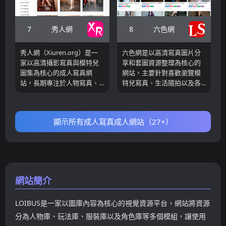
一定知名度。網站內容主要
心，內容來自網路公開資源
圍繞成人寫真、人物攝影以
整理，並持續更新各類熱門
及高清圖片展示展開，使用
寫真係列。 從網站內容架構
7
8
秀人網
六色網
者可以透過不同主題、模特
來看，MissKon擁有較豐富
兒名稱或圖片分類瀏覽感興
的寫真分類體系，涵蓋
秀人網（Xiuren.org）是一
六色網是以高清寫真圖片分
趣的圖集內容。
XIUREN、FEILIN、MyGirl、
家以高清攝影寫真與模特兒
享和套圖資源整理為核心的
YouMi、HuaYang、XiaoYu
圖集為核心的成人寫真網
網站，主要針對喜歡瀏覽模
等國內知名寫真品牌，同時
站，長期專注於人物寫真、
特兒寫真、生活隨拍以及各
也收錄DJAWA、Espacia、
Cosplay攝影、時尚拍攝等視
類攝影作品的使用者。從網
Pure Media、Bluecake等韓
覺藝術內容的整理與展示。
站內容架構來看，平台收錄
國熱門寫真公司作品，以及
從頁面版面與資源展示來
了大量寫真圖集資源，包括
JVID。網站不僅包含傳統模
顯示所有成人寫真成人網站（27+）
看，網站首頁透過照片牆形
ROSI寫真係列、日常隨拍系
特兒寫真，也涉及Cosplay、
式呈現最新圖集封面，涵蓋
列以及各種風格的成人寫真
網紅寫真、主題攝影以及部
來自中國、日本、韓國及其
攝影作品。每篇內容通常以
分影片資源，形成較完整的
他亞洲地區的模特兒作品。
獨立圖集形式展示，使用者
寫真資源庫。
每套作品通常由專業攝影師
進入文章後可以透過幻燈片
團隊拍攝，風格多元、畫質
模式瀏覽完整圖片內容，同
網站簡介
高清，能夠滿足使用者對高
時支援PC端鍵盤切換和行動
畫質模特兒攝影的欣賞需
裝置滑動瀏覽，提供使用者
LOIBUS是一家以圖庫內容為核心的視覺資源平台，網站將資源
求。網站採用簡潔直覺的介
更流暢的閱讀體驗。
面設計，頂部導覽提供國家
分為人物庫、玩法庫、服裝庫以及角色庫等多個模組，讓使用
地區篩選入口，如 Japan、