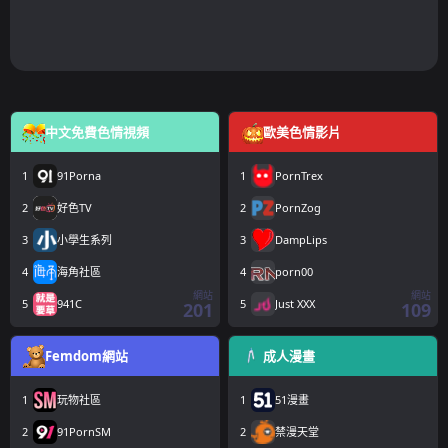
中文免費色情視頻
歐美色情影片
1
91Porna
1
PornTrex
2
好色TV
2
PornZog
3
小學生系列
3
DampLips
4
海角社區
4
porn00
網站
網站
5
941C
5
Just XXX
201
109
Femdom網站
成人漫畫
1
玩物社區
1
51漫畫
2
91PornSM
2
禁漫天堂