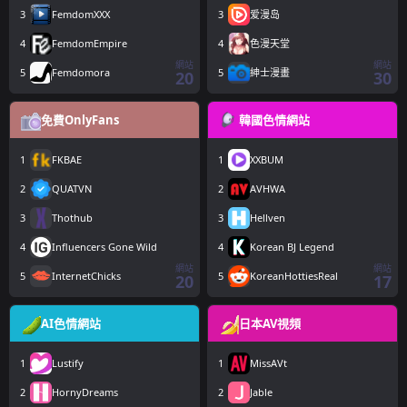
3
FemdomXXX
3
爱漫岛
4
FemdomEmpire
4
色漫天堂
網站
網站
5
Femdomora
5
紳士漫畫
20
30
免費OnlyFans
韓國色情網站
1
FKBAE
1
XXBUM
2
QUATVN
2
AVHWA
3
Thothub
3
Hellven
4
Influencers Gone Wild
4
Korean BJ Legend
網站
網站
5
InternetChicks
5
KoreanHottiesReal
20
17
AI色情網站
日本AV視頻
1
Lustify
1
MissAVt
2
HornyDreams
2
Jable