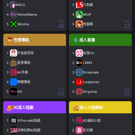
3
IACG
3
六色網
4
HentaiMama
4
4KUP
網站
網站
5
XAnimu
5
色圖網
40
27
色情導航
成人直播
1
不良研究所
1
台灣UU
2
星夜導航
2
CAM4
3
AV手冊
3
Streamate
4
檸檬導航
4
LiveJasmin
網站
網站
5
DH
5
Stripchat
53
37
AI成人短劇
成人小說網站
1
91PornaAI短劇
1
XO福利小說
2
玩物社群AI短劇
2
色文網