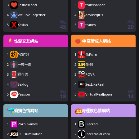
3
LesbosLand
3
transharder
4
We Live Together
4
devilstgirls
網站
網站
5
Xasian
5
tranny
45
20
性愛交友網站
4K高清成人網站
1
PC約炮
1
4kPorn
2
一樓一鳳
2
4K69
3
買可樂
3
POVR
4
Sexlog
4
SexLikeReal
網站
網站
5
Passion
5
VirtualRealJapan
18
14
偷窺色情網站
跨種族色情網站
1
Porn Games
1
Blacked
2
JOI Humiliation
2
Interracial.com