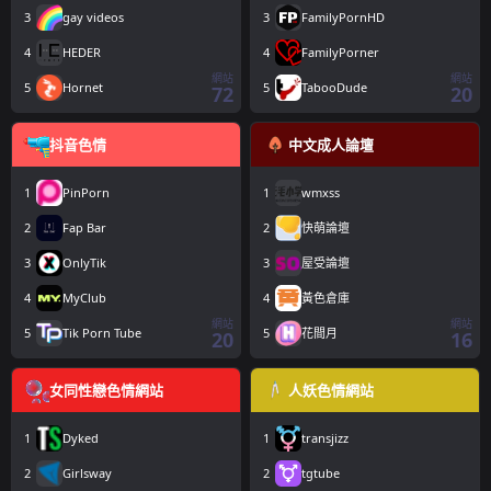
3
gay videos
3
FamilyPornHD
4
HEDER
4
FamilyPorner
網站
網站
5
Hornet
5
TabooDude
72
20
抖音色情
中文成人論壇
1
PinPorn
1
wmxss
2
Fap Bar
2
快萌論壇
3
OnlyTik
3
屋受論壇
4
MyClub
4
黃色倉庫
網站
網站
5
Tik Porn Tube
5
花間月
20
16
女同性戀色情網站
人妖色情網站
1
Dyked
1
transjizz
2
Girlsway
2
tgtube