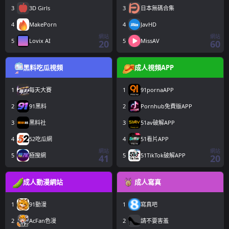
3
3D Girls
3
日本無碼合集
4
MakePorn
4
JavHD
網站
網站
5
Lovix AI
5
MissAV
20
60
黑料吃瓜視頻
成人視頻APP
1
每天大賽
1
91pornaAPP
2
91黑料
2
Pornhub免費版APP
3
黑料社
3
51av破解APP
4
52吃瓜網
4
51看片APP
網站
網站
5
極搜網
5
51TikTok破解APP
41
20
成人動漫網站
成人寫真
1
91動漫
1
寫真吧
2
AcFan色漫
2
請不要害羞