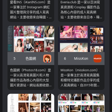
愛看INS（iKanINS.com）是
Everia.club 是一家以亞洲寫
影像內容或尋找高清美圖合
一家專注於 Instagram 網紅
真資源和 Cosplay 攝影作品
集的入口，而不是大型影片
圖片整理與分享的成人寫真
為核心內容的成人寫真網
播放平台。同時該網站自建
網站，主要收錄來自韓國、
站，主要收錄來自日本、韓
網域較早存在，自身頁面結
日本、中國台灣、東南亞以
國、中國以及泰國等地區的
構簡單清晰，進入後即可直
及歐美地區的人氣模特兒、
人氣模特兒寫真和角色扮演
接觀看到各類視覺內容入口
主播、網紅部落客等公開圖
攝影作品。網站採用簡潔直
和熱點板塊，讓訪客快速開
片資源。平台以高畫質圖集
覺的圖庫展示模式，使用者
始瀏覽心儀的照片總表。
形式展示內容，透過整理不
進入首頁後即可瀏覽最新更
同帳號的照片集，提供使用
新的圖集內容，同時透過頂
者集中瀏覽和收藏參考的管
部導覽快速切換不同國家和
道。
分類專區。
5
6
色圖網
MissKon
色圖網（Photos18.com）是
MissKon（misskon.com）
一家以高清寫真圖片和人物
是一家專注於高清寫真圖集
攝影作品為核心內容的大型
和模特兒攝影作品分享的成
圖片資源站，網站長期收錄
人寫真網站，自2015年開始
大量寫真套圖、模特兒攝影
運營，長期收錄來自中國、
以及各類高清圖片資源。從
日本、韓國以及東南亞地區
公開數據來看，平台擁有較
的高品質寫真資源。根據網
高的收錄規模和穩定的訪問
站公開介紹，平台主要以免
流量，在寫真圖片領域具有
費分享圖片和影片內容為核