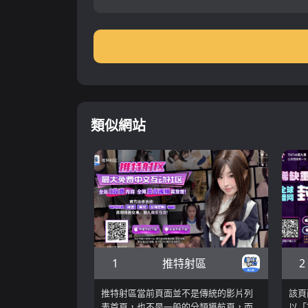
類似網站
1
2
推特射區
推特射區當前頁面並不是傳統的影片列
該頁
表首頁，也不是一般的分類導航頁，而
以「