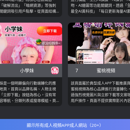
「破解流出」「暗網資源」等強刺
吻、AI繪圖等功能關鍵詞，透過「
關鍵詞吸引用戶點擊。從頁面結構
最全AI黃科技」「每日更新海量AI
，整體以視覺衝擊為主，大幅人物
等文案強化用戶吸引力。從頁面結
配合誇張文案強化用戶停留與轉化
看，該站屬於典型下載引導型落地
。頁面提供二維碼掃碼下載入口，
並未提供真實視頻播放或內容瀏覽
提示使用特定瀏覽器完成安裝流
能，而是透過二維碼與安卓下載入
說明其目標使用者主要為行動端用
接引導用戶進入APP。整體頁面採
頁面中並不存在任何影片播放、分
覺+高刺激關鍵詞組合，配合黑金科
航或內容列表，所有模組均圍繞下
設計強化點擊欲望。從運營角度分
為展開。這種頁面在成人行業中通
這類頁面透過AI技術噱頭與成人內
為「引流落地頁」，用於將網頁流
合，快速吸引精準用戶，並透過極
入APP生態，後續透過會員訂閱、直
徑實現高轉化，但同時缺乏內容透
7
小學妹
蜜桃視頻
動、付費內容等方式實現變現，因
與真實展示，用戶信任門檻較高。
核心價值在於轉化效率而非內容呈
妹是一個明顯偏向行動端轉化的應
該頁面屬於典型成人APP下載推廣
地頁，首頁以品牌名稱、人物主視
蜜桃視頻為核心品牌進行流量轉化
「立即下載」按鈕為核心，沒有常
過強烈視覺圖片與立即下載等文案
容導航、分類列表或搜尋模組。頁
用戶操作，頁面不提供實際影片內
提供 Android 與 iOS 兩個下載入
而是引導用戶安裝應用並進入直播
整體目標非常明確，就是讓訪問者
動場景，屬於典型引流轉化頁面，
短路徑內完成安裝動作。目前可訪
移動端使用者下載與分發。
面的公開文本很少，主要以圖片形
顯示所有成人視頻APP成人網站（20+）
現內容，符合單頁下載引導站的典