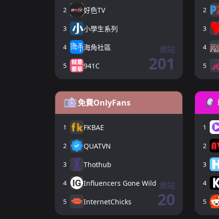
2
好色TV
2
3
小學生系列
3
4
海角社區
4
網站
201
5
941C
5
免費OnlyFans
1
FKBAE
1
2
QUATVN
2
3
Thothub
3
4
Influencers Gone Wild
4
網站
20
5
InternetChicks
5