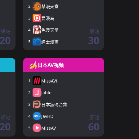
2
禁漫天堂
3
爱漫岛
4
色漫天堂
網站
網站
20
30
5
紳士漫畫
日本AV視頻
1
MissAVt
2
Jable
3
日本無碼合集
4
JavHD
網站
網站
20
60
5
MissAV