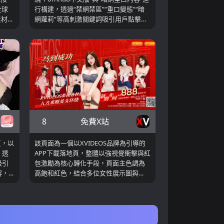
全球
行構建，透過“禁網禁區”“重口變態”“暗
素材」
網蘿莉”等高刺激關鍵詞吸引用戶點擊，
構來
同時結合強烈視覺畫面提升轉化效果。
頁，
頁面並未提供任何視頻播放或分類瀏覽
功
功能，而是典型的下載導向落地頁，透
口直
過二維碼與安卓、蘋果下載按鈕完成轉
用強視
化。整體為單頁結構，無導航與分類，
技風
所有元素圍繞下載入口展開，屬於高轉
析，
化導向頁面。從運營角度來看，此類頁
容結
面透過關鍵詞刺激與視覺吸引提升點擊
簡路
率，但在內容透明度與信任方面存在不
明度
足。
8
免費X站
頁，以
該頁面為一個以XVIDEOS品牌為引導的
，透
APP下載落地頁，整體以強視覺衝擊與紅
吸引
包激勵為核心轉化手段，頁面主色調為
容，
高飽和紅色，結合多位女性展示圖與
與互
「888紅包」等行銷資訊強化點擊欲望。
適合
頁面不提供任何實際視頻內容，而是透
過二維碼與提示文案引導用戶下載安裝
移動端應用，同時提供安卓與iOS瀏覽器
訪問說明，並提示忽略系統安全提示以