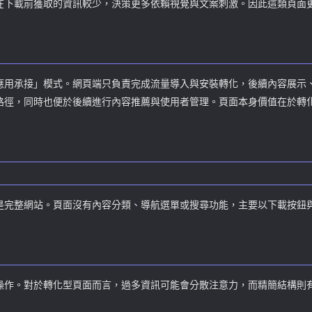
在下載前獲取的資訊較少，決策更多依賴視覺與文案刺激。因此這類頁面
應用承接」模式。網頁端只負責完成流量導入與安裝轉化，後續內容展示、
路徑，同時也便於後續進行內容推薦與使用者管理。頁面本身價值在於轉
是完整網站。頁面沒有內容分類、導航選單或搜尋功能，主要以下載按鈕
操作。對於轉化型頁面而言，過多資訊可能會分散注意力，而精簡結構則