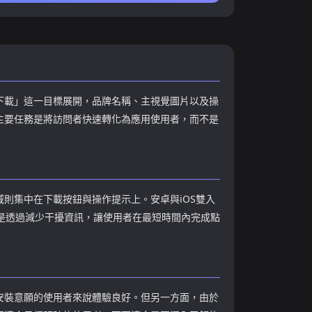
完成安裝流程。從結構來看，這是典型
的成人流量轉化頁，核心目標是透過視
覺吸引+利益誘導提升下載率，更適合用
於移動端用戶獲取與APP分發場景，而非
內容消費型網站。
下載」這一目標展開，品牌名稱、主視覺圖片以及操
主要任務是將訪問者快速轉化為應用使用者，而不是
則集中在下載按鈕與操作提示上。安卓與iOS雙入
上是透過減少干擾資訊，讓使用者在最短時間內完成點
安裝意願的使用者來說體驗良好。但另一方面，由於