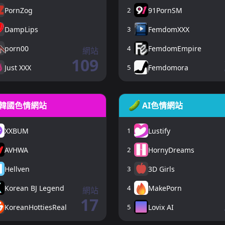
PornZog
2
91PornSM
DampLips
3
FemdomXXX
porn00
4
FemdomEmpire
網站
109
Just XXX
5
Femdomora
韓國色情網站
AI色情網站
XXBUM
1
Lustify
AVHWA
2
HornyDreams
Hellven
3
3D Girls
Korean BJ Legend
4
MakePorn
網站
17
KoreanHottiesReal
5
Lovix AI