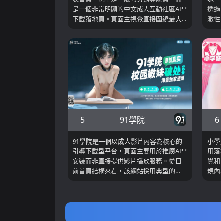
是一個非常明顯的中文成人互動社區APP
透過
下載落地頁。頁面主視覺直接圍繞最大
激性
免費中文互動社區、全站0收費內容、全
來看
網原創影片首發地等文案展開，同時把
展示
蘋果手機下載、安卓手機下載、二維碼
慾望
安裝入口和活動賣點全部集中在首屏，
同時
這表示這個頁面的首要任務不是讓使用
程，
者先在網頁裡瀏覽內容，而是盡快把訪
戶。
問者導向應用安裝流程。結合頁面頂部
類導
的品牌展示與右側推廣賺錢、官方TG群
載行
等入口來看，這個站點更像一個以中文
常作
原創內容、互動社交和活動轉化為賣點
量導
5
6
91學院
的導流型社區入口頁，而不是單純的看
播互
片網頁首頁。該頁面本身更強調安裝轉
此其
91學院是一個以成人影片內容為核心的
小學
化、社區加入和後續站內互動，真正的
現。
引導下載型平台，頁面主要用於推廣APP
用落
內容消費、使用者關係和社區活動大概
安裝而非直接提供影片播放服務。從目
覺和
率都被放在應用內部承接。該連結目前
前首頁結構來看，該網站採用典型的
規內
打開後可識別為推特射區頁面。
「落地頁+轉換導向」設計，透過大尺寸
面同時
視覺封面吸引用戶注意力，並在頁面右
口，
側突出「原創真實」「高清無碼」等關
在最
鍵字，強化內容賣點。
問頁
式呈