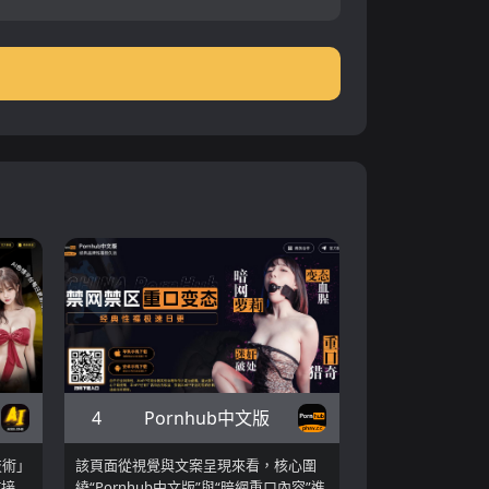
4
Pornhub中文版
技術」
該頁面從視覺與文案呈現來看，核心圍
I接
繞“Pornhub中文版”與“暗網重口內容”進