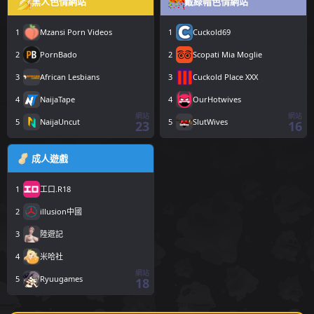
黑人色情網站
戴綠帽色情網站
1
Mzansi Porn Videos
1
Cuckold69
2
PornBado
2
Scopati Mia Moglie
3
African Lesbians
3
Cuckold Place XXX
4
NaijaTape
4
OurHotwives
網站
網站
5
NaijaUncut
5
SlutWives
23
16
成人遊戲
1
工口.R18
2
illusion中國
3
陸遊記
4
米哈社
網站
5
Ryuugames
18