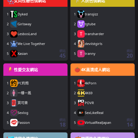
女同性戀色情網站
人妖色情網站
1
Dyked
1
transjizz
2
Girlsway
2
tgtube
3
LesbosLand
3
transharder
4
We Live Together
4
devilstgirls
網站
網站
5
Xasian
5
tranny
45
20
性愛交友網站
4K高清成人網站
1
PC約炮
1
4kPorn
2
一樓一鳳
2
4K69
3
買可樂
3
POVR
4
Sexlog
4
SexLikeReal
網站
網站
5
Passion
5
VirtualRealJapan
18
14