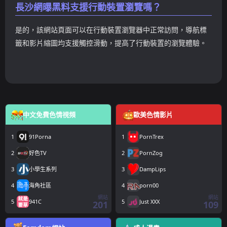
長沙網曝黑料支援行動裝置瀏覽嗎？
是的，該網站頁面可以在行動裝置瀏覽器中正常訪問，導航標
籤和影片縮圖均支援觸控滑動，提高了行動裝置的瀏覽體驗。
中文免費色情視頻
歐美色情影片
1
91Porna
1
PornTrex
2
好色TV
2
PornZog
3
小學生系列
3
DampLips
4
海角社區
4
porn00
網站
網站
5
941C
5
Just XXX
201
109