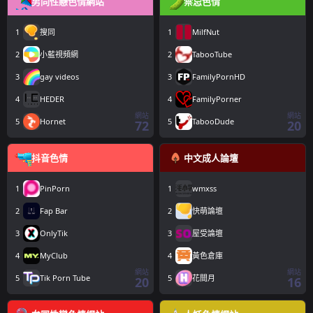
男同性戀色情網站
禁忌色情
1
搜同
1
MilfNut
2
小藍視頻網
2
TabooTube
3
gay videos
3
FamilyPornHD
4
HEDER
4
FamilyPorner
網站
網站
5
Hornet
5
TabooDude
72
20
抖音色情
中文成人論壇
1
PinPorn
1
wmxss
2
Fap Bar
2
快萌論壇
3
OnlyTik
3
屋受論壇
4
MyClub
4
黃色倉庫
網站
網站
5
Tik Porn Tube
5
花間月
20
16