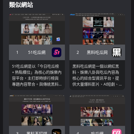
類似網站
1
2
51吃瓜網
黑料吃瓜网
51吃瓜網是以「今日吃瓜榜
黑料吃瓜網是一個以網紅黑
+ 熱點欄位」為核心的娛樂內
料、娛樂八卦與吃瓜內容為
容平台，主打即時排行榜與
核心的綜合型資訊平台，提
專題內容聚合。與傳統黑料
供大量爆料影片、AI短劇、
網站不同，該平台更強調欄
熱門活動集以及即時更新的
目化運營，例如“今日吃瓜”
吃瓜內容。
“吃瓜熱門”“黑料排行榜”"AI短
劇"等板塊，透過結構化內容
幫助用戶快速獲取當前最熱
的網紅事件與娛樂八卦。
3
4
黑料不打烊
吃瓜網