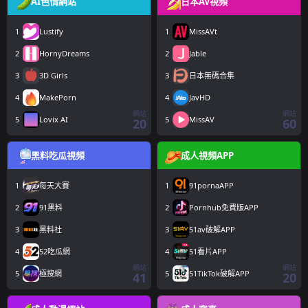
AI色情網站
日本AV視頻
1
Lustify
1
MissAVt
2
HornyDreams
2
Jable
3
3D Girls
3
日本無碼合集
4
MakePorn
4
JavHD
網站
網站
5
Lovix AI
5
MissAV
20
60
黑料吃瓜視頻
成人視頻APP
1
每天大賽
1
91pornaAPP
2
91黑料
2
Pornhub免費版APP
3
黑料社
3
51av破解APP
4
52吃瓜網
4
51看片APP
網站
網站
5
極搜網
5
51TikTok破解APP
41
20