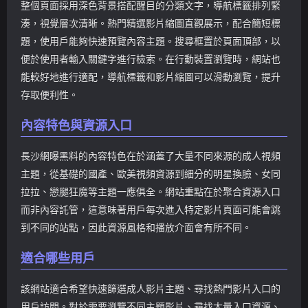
整個頁面採用深色背景搭配醒目的分類文字，導航標籤排列緊
湊，視覺層次清晰。熱門精選影片縮圖直觀展示，配合簡短標
題，使用戶能夠快速預覽內容主題。搜尋框置於頁面頂部，以
便於使用者輸入關鍵字進行檢索。在行動裝置瀏覽時，網站也
能較好地進行適配，導航標籤和影片縮圖可以滑動瀏覽，提升
存取便利性。
內容特色與資源入口
長沙網曝黑料的內容特色在於涵蓋了大量不同來源的成人視頻
主題，從基礎的國產、歐美視頻資源到細分的明星換臉、女同
拉拉、戀腿狂魔等主題一應俱全。網站重點在於聚合資源入口
而非內容託管，這意味著用戶每次進入特定影片頁面可能會跳
到不同的站點，因此資源風格和播放介面會有所不同。
適合哪些用戶
該網站適合希望快速篩選成人影片主題、尋找熱門影片入口的
用戶訪問。對於需要瀏覽不同主題影片、尋找大量入口資源、