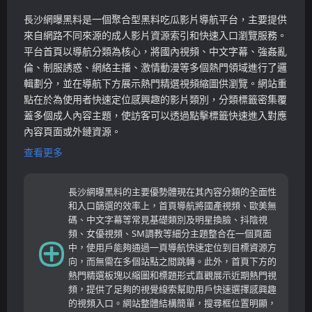
長沙網曝黑料是一個聚合型黑料吃瓜影片導航平台，主要提供
來自網路不同來源的成人影片資源索引和快速入口瀏覽服務。
平台首頁以導航分類為核心，將國內視頻、中文字幕、強姦亂
倫、制服誘惑、網絡主播、激情動漫等多個熱門領域進行了邏
輯劃分，並在導航下方展示熱門精選視頻縮圖供瀏覽。網站重
點在於為使用者快速定位感興趣的影片類別，分類標籤密集覆
蓋多個成人內容主題，使訪客可以透過點擊標籤快速進入對應
內容頁面或外鏈資源。
查看更多
長沙網曝黑料的主要優勢體現在其內容分類的全面性
和入口篩選的效率上，首頁導航將國產視頻、歐美無
碼、中文字幕等常見基礎類別及明星換臉、抖陰視
頻、女優視頻、SM調教等細分主題整合在一個頁面
中，使用戶能夠通過一頁導航快速定位到目標資源方
向，而無需在多個站點之間跳轉。此外，首頁下方的
熱門精選板塊以縮圖和標題形式直觀展示近期熱門視
頻，提供了足夠的視覺線索幫助用戶快速選擇感興趣
的視頻入口。網站整體結構簡單，搜尋框位置明顯，