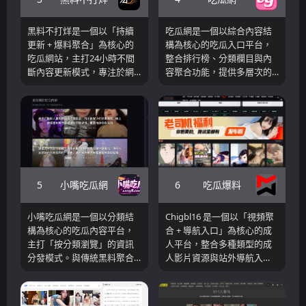
黑料不打烊是一個以「持續
吃瓜網是一個以綜合內容結
更新 + 爆料聚合」為核心的
構為核心的吃瓜入口平台，
吃瓜網站，主打24小時不間
整合排行榜、分類欄目與內
斷內容更新模式，專注於網
容聚合功能，提供多層次的
紅黑料、明星八卦、AI短劇
黑料爆料與熱門事件瀏覽體
以及各類熱點事件的整理與
驗。平台透過「今日吃瓜」
傳播。
「吃瓜排行榜」「熱搜吃
瓜」「必看大瓜」等欄目，
將不同類型內容進行系統化
整理，使使用者既可以快速
查看當前熱門事件，也可以
透過分類或專題深入瀏覽相
5
6
小嘴吃瓜網
吃瓜爆料
關資訊。
小嘴吃瓜網是一個以分類結
Chigbl16 是一個以「視頻聚
構為核心的吃瓜內容平台，
合 + 導航入口」為核心的成
主打「按分類瀏覽」的資訊
人平台，整合多種類型的成
分發模式。與傳統黑料聚合
人影片資源與站外導航入
站或排行榜站不同，該平台
口，提供一站式瀏覽體驗。
透過明確欄目劃分，例如
平台透過「中文傳媒」「歐
「熱門吃瓜」「娛樂吃瓜」
美影片」「韓國影片」「動