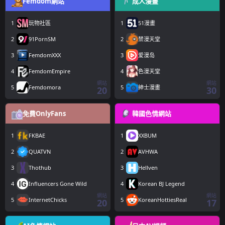
Femdom網站
成人漫畫
1
玩物社區
1
51漫畫
2
91PornSM
2
禁漫天堂
3
FemdomXXX
3
爱漫岛
4
FemdomEmpire
4
色漫天堂
網站
網站
5
Femdomora
5
紳士漫畫
20
30
免費OnlyFans
韓國色情網站
1
FKBAE
1
XXBUM
2
QUATVN
2
AVHWA
3
Thothub
3
Hellven
4
Influencers Gone Wild
4
Korean BJ Legend
網站
網站
5
InternetChicks
5
KoreanHottiesReal
20
17