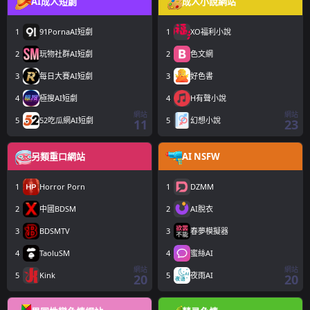
AI成人短劇
成人小說網站
1
91PornaAI短劇
1
XO福利小說
2
玩物社群AI短劇
2
色文網
3
每日大賽AI短劇
3
好色書
4
極搜AI短劇
4
H有聲小說
網站
網站
5
52吃瓜網AI短劇
5
幻想小說
11
23
另類重口網站
AI NSFW
1
Horror Porn
1
DZMM
2
中國BDSM
2
AI脫衣
3
BDSMTV
3
春夢模擬器
4
TaoluSM
4
蜜絲AI
網站
網站
5
Kink
5
夜雨AI
20
20