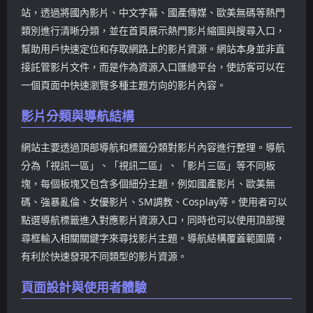
適合進行長時間閱讀與資訊
擴展使用場景。頁面採用圖
站，透過將國內影片、中文字幕、國產傳媒、歐美無碼等熱門
整理。整體而言，吃瓜百科
片+標題形式呈現，強調點擊
類別進行清晰分類，並在首頁展示熱門影片縮圖與搜尋入口，
屬於典型的內容型吃瓜網
率與視覺吸引力。如果使用
幫助用戶快速定位和存取網路上的影片資源。網站本身並非直
站，更偏向資訊閱讀，而非
者同時需要吃瓜資訊與成人
單純刷最新內容。如果你希
資源入口，該網站可以提供
接託管影片文件，而是作為資源入口匯總平台，使訪客可以在
望獲取更有系統性的黑料資
一站式瀏覽體驗。
一個頁面中快速瀏覽多種主題方向的影片內容。
訊，這類網站更具價值。
影片分類與導航結構
網站主要透過頂部導航和標籤分類對影片內容進行整理。導航
分為「視訊一區」、「視訊二區」、「影片三區」等不同板
塊，每個板塊又包含多個細分主題，例如國產影片、歐美無
碼、強暴亂倫、女優影片、SM調教、Cosplay等。使用者可以
點選導航標籤進入對應影片資源入口，同時也可以使用頂部搜
尋框輸入相關關鍵字來尋找影片主題。導航結構覆蓋範圍廣，
有利於快速發現不同類型的影片資源。
頁面設計與使用者體驗