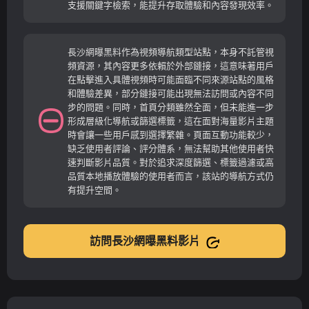
支援關鍵字檢索，能提升存取體驗和內容發現效率。
長沙網曝黑料作為視頻導航類型站點，本身不託管視
頻資源，其內容更多依賴於外部鏈接，這意味著用戶
在點擊進入具體視頻時可能面臨不同來源站點的風格
和體驗差異，部分鏈接可能出現無法訪問或內容不同
步的問題。同時，首頁分類雖然全面，但未能進一步
形成層級化導航或篩選標籤，這在面對海量影片主題
時會讓一些用戶感到選擇繁雜。頁面互動功能較少，
缺乏使用者評論、評分體系，無法幫助其他使用者快
速判斷影片品質。對於追求深度篩選、標籤過濾或高
品質本地播放體驗的使用者而言，該站的導航方式仍
有提升空間。
訪問長沙網曝黑料影片