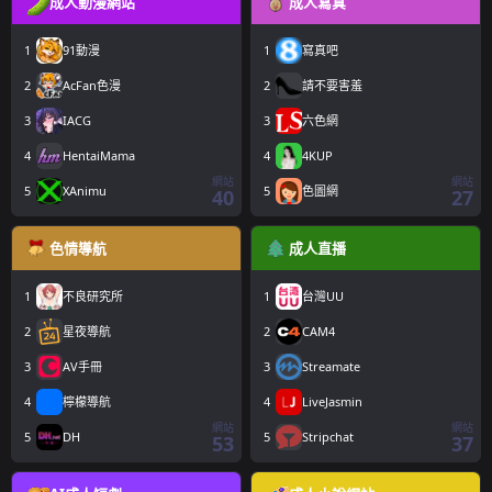
成人動漫網站
成人寫真
1
91動漫
1
寫真吧
2
AcFan色漫
2
請不要害羞
3
IACG
3
六色網
4
HentaiMama
4
4KUP
網站
網站
5
XAnimu
5
色圖網
40
27
色情導航
成人直播
1
不良研究所
1
台灣UU
2
星夜導航
2
CAM4
3
AV手冊
3
Streamate
4
檸檬導航
4
LiveJasmin
網站
網站
5
DH
5
Stripchat
53
37