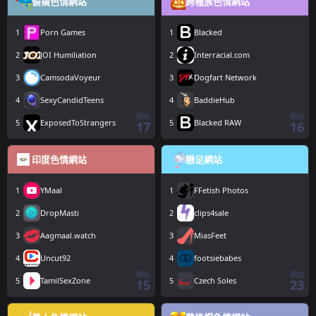
偷窺色情網站
跨種族色情網站
1
Porn Games
1
Blacked
2
JOI Humiliation
2
Interracial.com
3
CamsodaVoyeur
3
Dogfart Network
4
SexyCandidTeens
4
BaddieHub
網站
網站
5
ExposedToStrangers
5
Blacked RAW
17
16
印度色情網站
戀足網站
1
YMaal
1
FFetish Photos
2
DropMasti
2
clips4sale
3
Aagmaal.watch
3
MiasFeet
4
Uncut92
4
footsiebabes
網站
網站
5
TamilSexZone
5
Czech Soles
15
23