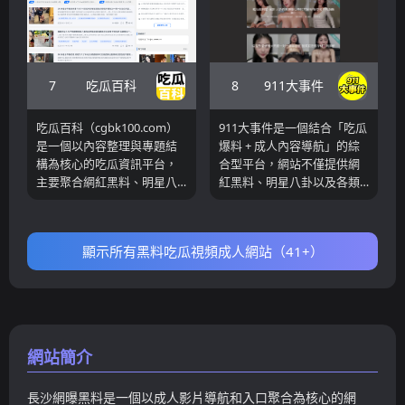
「黑料大瓜」等，將不同類
漫次元」「吃瓜資訊」等分
型內容進行整理與分類，方
類，將不同內容進行集中展
便使用者依照興趣快速篩選
示，同時搭配熱門排行榜與
資訊。網站整合影片、圖文
推薦模組，幫助使用者快速
與事件合集內容，並透過側
找到當前熱門影片。除了站
7
8
吃瓜百科
911大事件
邊導航與推薦模組提升瀏覽
內播放之外，網站還提供多
效率，使使用者可以在不同
個外部導航入口，例如AV導
吃瓜百科（cgbk100.com）
911大事件是一個結合「吃瓜
內容方向之間自由切換。從
航與資源入口，讓使用者可
是一個以內容整理與專題結
爆料 + 成人內容導航」的綜
使用體驗來看，小嘴吃瓜網
以進一步拓展觀看範圍。從
構為核心的吃瓜資訊平台，
合型平台，網站不僅提供網
更適合「依興趣分類瀏
整體結構來看，Chigbl16 屬
主要聚合網紅黑料、明星八
紅黑料、明星八卦以及各類
覽」，而非單純查看最新或
於典型的導航聚合型 porn
卦以及各類熱門事件，並透
熱門事件，還整合了成人视
排行榜內容。如果你希望在
tube 平台，結合免費成人影
過文章與專題形式進行系統
频資源與導航入口。平台包
特定領域中持續瀏覽相關吃
片、高清播放與入口引導功
化呈現。與傳統以內容流刷
含「今日吃瓜」「網紅黑
瓜資訊，這類網站屬於典型
能，提升使用效率。如果你
顯示所有黑料吃瓜視頻成人網站（41+）
新為主的吃瓜網站不同，該
料」「熱門排行」「強姦曝
分類導向平台。
希望在單一平台同時取得影
平台更強調資訊整理與結構
光」「自拍影片」「日本
片與導航資源，這類網站具
化輸出，透過「專題」「人
AV」「成人影片」等多個分
有明顯優勢。
物」「標籤」等模組，將不
類模組，將爆料內容與成人
同爆料內容進行歸檔，使使
內容進行整合展示。從整體
用者可以依照事件、人物或
結構來看，該網站屬於內容
網站簡介
主題進行深入瀏覽。網站內
流與資源導航混合模式，一
容以圖文為主，同時結合事
方面透過熱門爆料吸引流
長沙網曝黑料是一個以成人影片導航和入口聚合為核心的網
件合集與時間線呈現方式，
量，另一方面透過成人資源